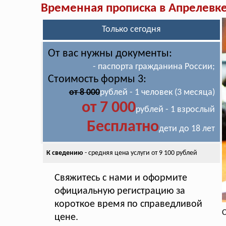
Временная прописка в Апрелевк
Только сегодня
От вас нужны документы:
- паспорта гражданина России;
Стоимость формы 3:
от 8 000
рублей - 1 человек (3 месяца)
от 7 000
рублей - 1 взрослый
Бесплатно
дети до 18 лет
К сведению
- средняя цена
услуги от 9 100 рублей
Свяжитесь с нами и оформите
официальную регистрацию за
короткое время по справедливой
С
цене.