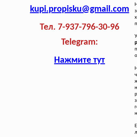
kupi.propisku@gmail.com
п
Тел. 7-937-796-30-96
Telegram:
р
п
о
Нажмите тут
Н
ч
ж
н
з
г
н
Е
л