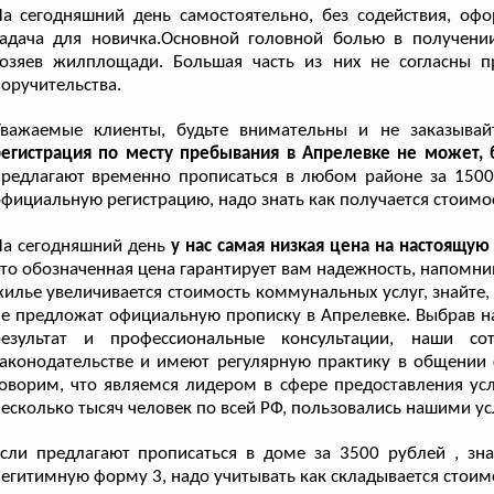
На сегодняшний день самостоятельно, без содействия, о
задача для новичка.Основной головной болью в получени
хозяев жилплощади. Большая часть из них не согласны п
оручительства.
Уважаемые клиенты, будьте внимательны и не заказывай
егистрация по месту пребывания в Апрелевке не может, 
редлагают временно прописаться в любом районе за 1500 р
фициальную регистрацию, надо знать как получается стоимос
а сегодняшний день
у нас самая низкая цена на настоящу
то обозначенная цена гарантирует вам надежность, напом
илье увеличивается стоимость коммунальных услуг, знайте, 
е предложат официальную прописку в Апрелевке. Выбрав 
результат и профессиональные консультации, наши со
аконодательстве и имеют регулярную практику в общении
оворим, что являемся лидером в сфере предоставления ус
есколько тысяч человек по всей РФ, пользовались нашими ус
сли предлагают прописаться в доме за 3500 рублей , зн
егитимную форму 3, надо учитывать как складывается стоимо