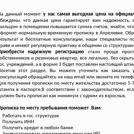
На данный момент
у нас самая выгодная цена на официа
убеждены, что данная цена гарантирует вам надежность,
ильцом в помещении повышается сумма счетов, знайте, что 
формят нормальную временную прописку в Апрелевке. Обра
езультат и бесплатные консультации, наши специалисты 
раве и имеют регулярную практику в общении со структура
Приобрести надежную регистрацию
стало проще просто
обственников и резиновых квартир, все легально, без скрыт
ос. учреждений, а в форме 3 будет поставлен настоящий шта
Посетив этот раздел, Вы можете уточнить как заказать
онсультаций обращайтесь на наш email или звоните по телеф
ля получения прописки по месту жительства достаточно 5-
тампа в паспорте.В соответствии с законодательством, ес
олжен быть прописан как минимум с одним из взрослых.
Прописка по месту пребывания поможет Вам:
Работать в гос. структурах
Получить ИНН
Получить кредит в любом банке
Зарегистрировать юридическое лицо или ИП